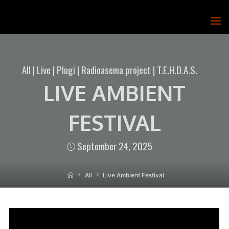
Skip
to
T.E.H.D.A.S.
content
RY
All
|
Live
|
Plugi
|
Radioasema project
|
T.E.H.D.A.S.
LIVE AMBIENT
FESTIVAL
September 24, 2025
Home
All
Live Ambient Festival