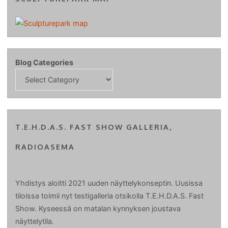
Blog Categories
T.E.H.D.A.S. FAST SHOW GALLERIA,
RADIOASEMA
Yhdistys aloitti 2021 uuden näyttelykonseptin. Uusissa
tiloissa toimii nyt testigalleria otsikolla T.E.H.D.A.S. Fast
Show. Kyseessä on matalan kynnyksen joustava
näyttelytila.