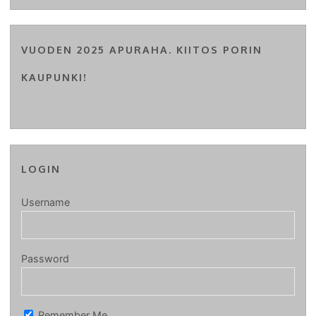
VUODEN 2025 APURAHA. KIITOS PORIN
KAUPUNKI!
LOGIN
Username
Password
Remember Me