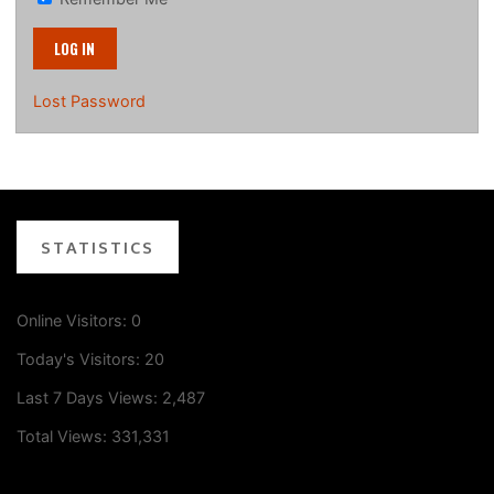
Lost Password
STATISTICS
Online Visitors:
0
Today's Visitors:
20
Last 7 Days Views:
2,487
Total Views:
331,331