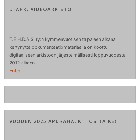
D-ARK, VIDEOARKISTO
T.E.H.D.A.S. ry:n kymmenvuotisen taipaleen aikana
kertynyttä dokumentaatiomateriaalia on koottu
digitaaliseen arkistoon järjestelmällisesti loppuvuodesta
2012 alkaen.
Enter
VUODEN 2025 APURAHA. KIITOS TAIKE!