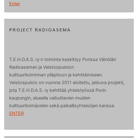
Enter
PROJECT RADIOASEMA
T.E.H.D.A.S. ry:n toiminta keskittyy Porissa Väinölän
Radioaseman ja Veistospuiston
kulttuuritoiminnan ylläpitoon ja kehittämiseen.
Veistospuisto on vuonna 2011 aloitettu, jatkuva projekti,
jota T.E.H.D.A.S. ry kehittää yhteistyössä Porin
kaupungin, alueella vaikuttavien muiden
kulttuuritoimijoiden sekä paikallisyhteisöjen kanssa.
ENTER