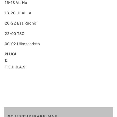
16-18 VerHe
18-20 ULALLA
20-22 Esa Ruoho
22-00 TSO
00-02 Ulkosaaristo
PLUGI
&
T.E.H.D.A.S
SCULPTUREPARK MAP