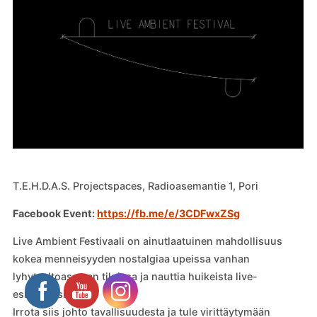
T.E.H.D.A.S. Projectspaces, Radioasemantie 1, Pori
Facebook Event:
https://fb.me/e/3CDFwxZSg
Live Ambient Festivaali on ainutlaatuinen mahdollisuus
kokea menneisyyden nostalgiaa upeissa vanhan
lyhytaaltoaseman tiloissa ja nauttia huikeista live-
esiintymisistä.
Irrota siis johto tavallisuudesta ja tule virittäytymään