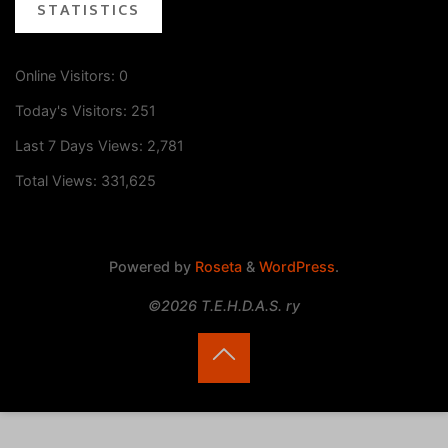
STATISTICS
Online Visitors:
0
Today's Visitors:
251
Last 7 Days Views:
2,781
Total Views:
331,625
Powered by
Roseta
&
WordPress
.
©2026 T.E.H.D.A.S. ry
Back
to