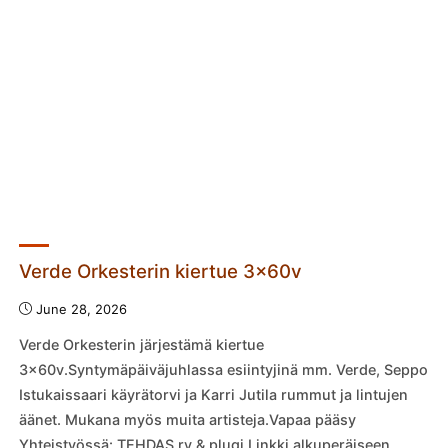
Verde Orkesterin kiertue 3x60v
June 28, 2026
Verde Orkesterin järjestämä kiertue
3x60v.Syntymäpäiväjuhlassa esiintyjinä mm. Verde, Seppo
Istukaissaari käyrätorvi ja Karri Jutila rummut ja lintujen
äänet. Mukana myös muita artisteja.Vapaa pääsy
Yhteistyössä: TEHDAS ry & plugi Linkki alkuperäiseen …