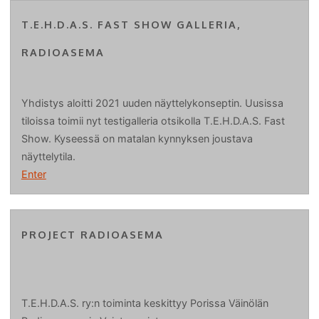
T.E.H.D.A.S. FAST SHOW GALLERIA,
RADIOASEMA
Yhdistys aloitti 2021 uuden näyttelykonseptin. Uusissa
tiloissa toimii nyt testigalleria otsikolla T.E.H.D.A.S. Fast
Show. Kyseessä on matalan kynnyksen joustava
näyttelytila.
Enter
PROJECT RADIOASEMA
T.E.H.D.A.S. ry:n toiminta keskittyy Porissa Väinölän