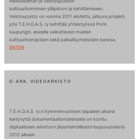
Radioaseman ja Veistospuiston
kulttuuritoiminnan ylläpitoon ja kehittämiseen.
Veistospuisto on vuonna 2011 aloitettu, jatkuva projekti,
jota T.E.H.D.A.S. ry kehittää yhteistyössä Porin
kaupungin, alueella vaikuttavien muiden
kulttuuritoimijoiden sekä paikallisyhteisöjen kanssa.
ENTER
D-ARK, VIDEOARKISTO
T.E.H.D.A.S. ry:n kymmenvuotisen taipaleen aikana
kertynyttä dokumentaatiomateriaalia on koottu
digitaaliseen arkistoon järjestelmällisesti loppuvuodesta
2012 alkaen.