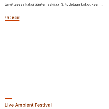
tarvittaessa kaksi ääntenlaskijaa 3. todetaan kokouksen …
"T.E.H.D.A.S.
READ MORE
ry:n
vuosikokous
23.1.2026"
Live Ambient Festival