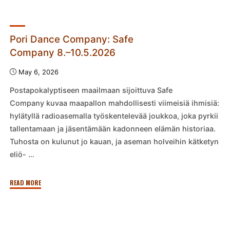
Pori Dance Company: Safe
Company 8.–10.5.2026
May 6, 2026
Postapokalyptiseen maailmaan sijoittuva Safe
Company kuvaa maapallon mahdollisesti viimeisiä ihmisiä:
hylätyllä radioasemalla työskentelevää joukkoa, joka pyrkii
tallentamaan ja jäsentämään kadonneen elämän historiaa.
Tuhosta on kulunut jo kauan, ja aseman holveihin kätketyn
eliö- …
"Pori
READ MORE
Dance
Company:
Safe