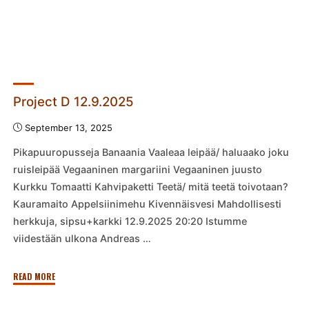
Project D 12.9.2025
September 13, 2025
Pikapuuropusseja Banaania Vaaleaa leipää/ haluaako joku
ruisleipää Vegaaninen margariini Vegaaninen juusto
Kurkku Tomaatti Kahvipaketti Teetä/ mitä teetä toivotaan?
Kauramaito Appelsiinimehu Kivennäisvesi Mahdollisesti
herkkuja, sipsu+karkki 12.9.2025 20:20 Istumme
viidestään ulkona Andreas …
"Project
READ MORE
D
12.9.2025"