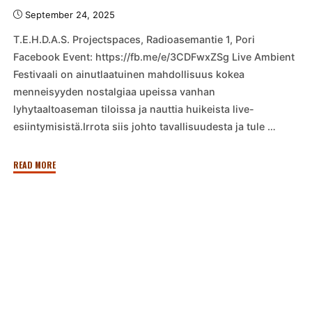
September 24, 2025
T.E.H.D.A.S. Projectspaces, Radioasemantie 1, Pori
Facebook Event: https://fb.me/e/3CDFwxZSg Live Ambient
Festivaali on ainutlaatuinen mahdollisuus kokea
menneisyyden nostalgiaa upeissa vanhan
lyhytaaltoaseman tiloissa ja nauttia huikeista live-
esiintymisistä.Irrota siis johto tavallisuudesta ja tule …
"Live
READ MORE
Ambient
Festival"