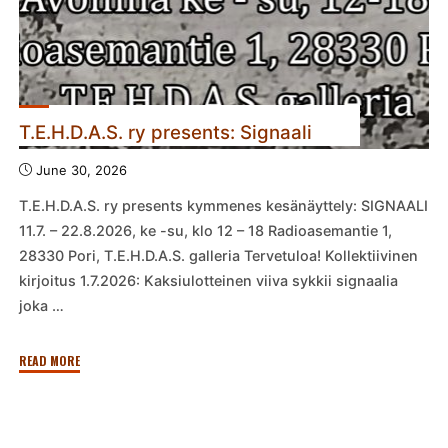
T.E.H.D.A.S. ry presents: Signaali
June 30, 2026
T.E.H.D.A.S. ry presents kymmenes kesänäyttely: SIGNAALI
11.7. – 22.8.2026, ke -su, klo 12 – 18 Radioasemantie 1,
28330 Pori, T.E.H.D.A.S. galleria Tervetuloa! Kollektiivinen
kirjoitus 1.7.2026: Kaksiulotteinen viiva sykkii signaalia
joka …
"T.E.H.D.A.S.
READ MORE
ry
presents:
Signaali"