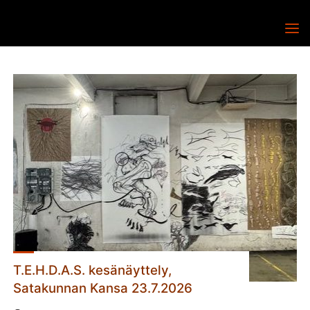
Skip
to
T.E.H.D.A.S. RY
T.E.H.D.A.S.
content
RY
T.E.H.D.A.S. kesänäyttely,
Satakunnan Kansa 23.7.2026