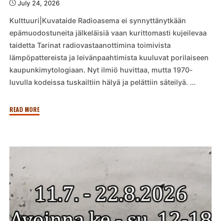
July 24, 2026
Kulttuuri|Kuvataide Radioasema ei synnyttänytkään
epämuodostuneita jälkeläisiä vaan kurittomasti kujeilevaa
taidetta Tarinat radiovastaanottimina toimivista
lämpöpattereista ja leivänpaahtimista kuuluvat porilaiseen
kaupunkimytologiaan. Nyt ilmiö huvittaa, mutta 1970-
luvulla kodeissa tuskailtiin hälyä ja pelättiin säteilyä. …
"T.E.H.D.A.S.
READ MORE
kesänäyttely,
Satakunnan
Kansa
23.7.2026"