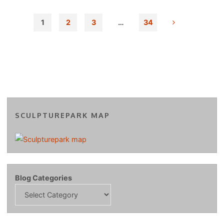
1
2
3
…
34
Posts
pagination
SCULPTUREPARK MAP
Blog Categories