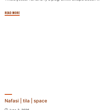
"Verde
READ MORE
Orkesterin
kiertue
3x60v"
Nafasi | tila | space
June 3, 2026