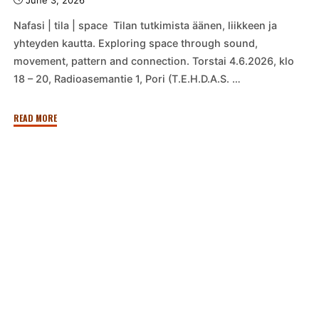
Nafasi | tila | space Tilan tutkimista äänen, liikkeen ja
yhteyden kautta. Exploring space through sound,
movement, pattern and connection. Torstai 4.6.2026, klo
18 – 20, Radioasemantie 1, Pori (T.E.H.D.A.S. …
"Nafasi
READ MORE
|
tila
|
space "