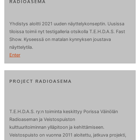
RADIOASEMA
Yhdistys aloitti 2021 uuden näyttelykonseptin. Uusissa
tiloissa toimii nyt testigalleria otsikolla T.E.H.D.A.S. Fast
Show. Kyseessä on matalan kynnyksen joustava
näyttelytila.
Enter
PROJECT RADIOASEMA
T.E.H.D.A.S. ry:n toiminta keskittyy Porissa Väinölän
Radioaseman ja Veistospuiston
kulttuuritoiminnan ylläpitoon ja kehittämiseen.
Veistospuisto on vuonna 2011 aloitettu, jatkuva projekti,