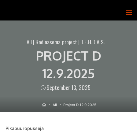
Skip
to
T.E.H.D.A.S.
content
RY
All
|
Radioasema project
|
T.E.H.D.A.S.
PROJECT D
12.9.2025
September 13, 2025
Home
All
Project D 12.9.2025
Pikapuuropusseja