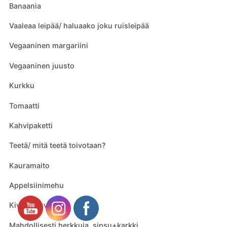
Banaania
Vaaleaa leipää/ haluaako joku ruisleipää
Vegaaninen margariini
Vegaaninen juusto
Kurkku
Tomaatti
Kahvipaketti
Teetä/ mitä teetä toivotaan?
Kauramaito
Appelsiinimehu
Kivennäisvesi
Mahdollisesti herkkuja, sipsu+karkki