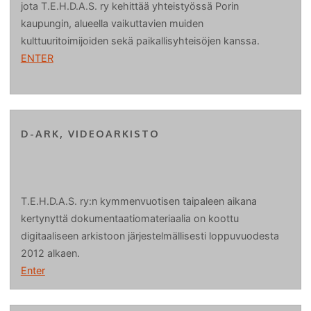
jota T.E.H.D.A.S. ry kehittää yhteistyössä Porin
kaupungin, alueella vaikuttavien muiden
kulttuuritoimijoiden sekä paikallisyhteisöjen kanssa.
ENTER
D-ARK, VIDEOARKISTO
T.E.H.D.A.S. ry:n kymmenvuotisen taipaleen aikana
kertynyttä dokumentaatiomateriaalia on koottu
digitaaliseen arkistoon järjestelmällisesti loppuvuodesta
2012 alkaen.
Enter