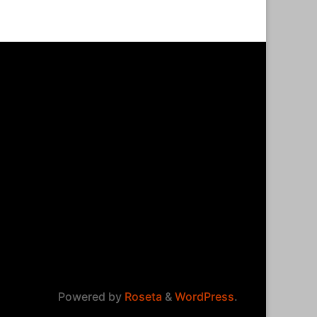
Powered by
Roseta
&
WordPress
.