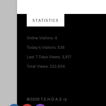
STATISTICS
Online Visitors:
4
Today's Visitors:
536
Last 7 Days Views:
3,917
Total Views:
332,654
©2026 T.E.H.D.A.S. ry