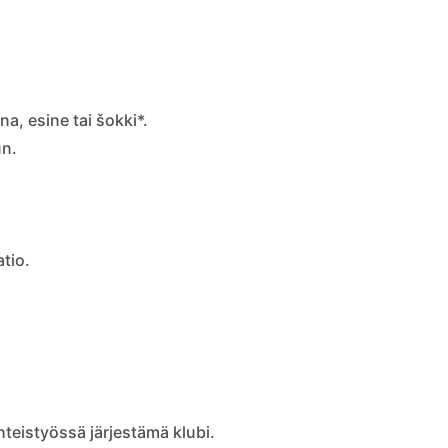
a, esine tai šokki*.
un.
tio.
teistyössä järjestämä klubi.