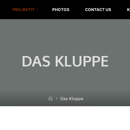
T.E.H.D.A.S.
PROJEKTIT
PHOTOS
CONTACT US
K
RY
DAS KLUPPE
Home
Das Kluppe