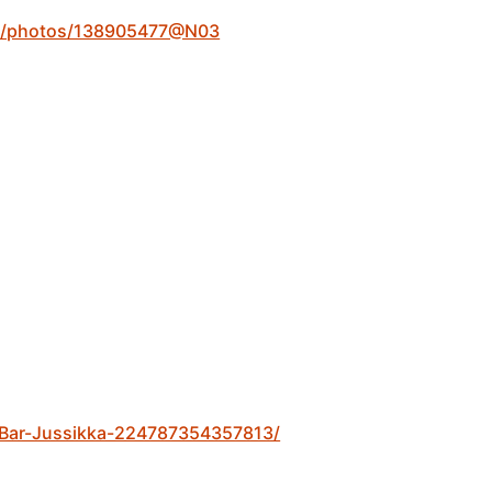
om/photos/138905477@N03
/Bar-Jussikka-224787354357813/