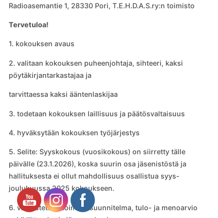
Radioasemantie 1, 28330 Pori, T.E.H.D.A.S.ry:n toimisto
Tervetuloa!
1. kokouksen avaus
2. valitaan kokouksen puheenjohtaja, sihteeri, kaksi
pöytäkirjantarkastajaa ja
tarvittaessa kaksi ääntenlaskijaa
3. todetaan kokouksen laillisuus ja päätösvaltaisuus
4. hyväksytään kokouksen työjärjestys
5. Selite: Syyskokous (vuosikokous) on siirretty tälle
päivälle (23.1.2026), koska suurin osa jäsenistöstä ja
hallituksesta ei ollut mahdollisuus osallistua syys-
joulukuussa 2025 kokoukseen.
6. vahvistetaan toimintasuunnitelma, tulo- ja menoarvio