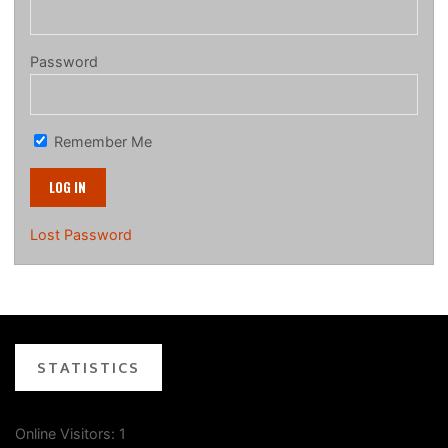
Password
Remember Me
Lost Password
STATISTICS
Online Visitors:
1