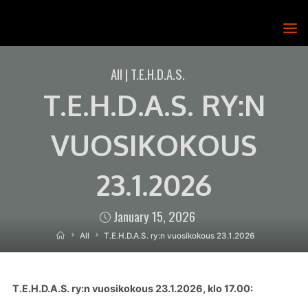
Skip
to
T.E.H.D.A.S.
content
RY
All
|
T.E.H.D.A.S.
T.E.H.D.A.S. RY:N
VUOSIKOKOUS
23.1.2026
January 15, 2026
Home
All
T.E.H.D.A.S. ry:n vuosikokous 23.1.2026
T.E.H.D.A.S. ry:n vuosikokous 23.1.2026, klo 17.00: