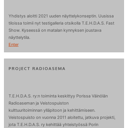
Yhdistys aloitti 2021 uuden näyttelykonseptin. Uusissa
tiloissa toimii nyt testigalleria otsikolla T.E.H.D.A.S. Fast
Show. Kyseessä on matalan kynnyksen joustava
näyttelytila.
Enter
PROJECT RADIOASEMA
T.E.H.D.A.S. ry:n toiminta keskittyy Porissa Väinölän
Radioaseman ja Veistospuiston
kulttuuritoiminnan ylläpitoon ja kehittämiseen.
Veistospuisto on vuonna 2011 aloitettu, jatkuva projekti,
jota T.E.H.D.A.S. ry kehittää yhteistyössä Porin