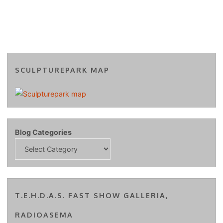
SCULPTUREPARK MAP
Blog Categories
T.E.H.D.A.S. FAST SHOW GALLERIA,
RADIOASEMA