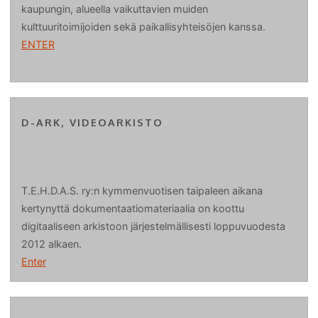
kaupungin, alueella vaikuttavien muiden
kulttuuritoimijoiden sekä paikallisyhteisöjen kanssa.
ENTER
D-ARK, VIDEOARKISTO
T.E.H.D.A.S. ry:n kymmenvuotisen taipaleen aikana
kertynyttä dokumentaatiomateriaalia on koottu
digitaaliseen arkistoon järjestelmällisesti loppuvuodesta
2012 alkaen.
Enter