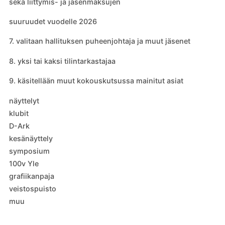
sekä liittymis- ja jäsenmaksujen
suuruudet vuodelle 2026
7. valitaan hallituksen puheenjohtaja ja muut jäsenet
8. yksi tai kaksi tilintarkastajaa
9. käsitellään muut kokouskutsussa mainitut asiat
näyttelyt
klubit
D-Ark
kesänäyttely
symposium
100v Yle
grafiikanpaja
veistospuisto
muu