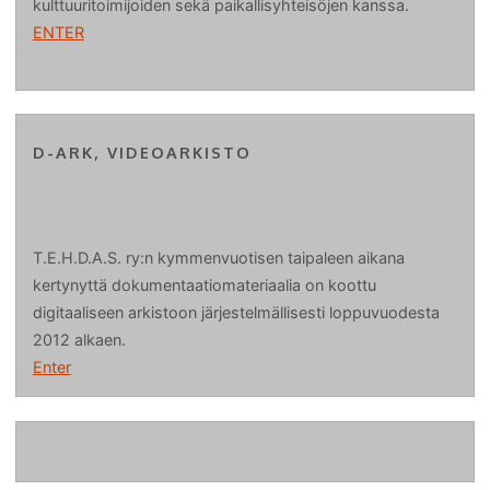
kulttuuritoimijoiden sekä paikallisyhteisöjen kanssa.
ENTER
D-ARK, VIDEOARKISTO
T.E.H.D.A.S. ry:n kymmenvuotisen taipaleen aikana
kertynyttä dokumentaatiomateriaalia on koottu
digitaaliseen arkistoon järjestelmällisesti loppuvuodesta
2012 alkaen.
Enter