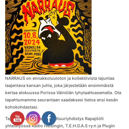
NARRAUS on ennakkoluuloton ja kollektiivista tajuntaa
laajentava kansan juhla, joka järjestetään ensimmäistä
kertaa elokuussa Porissa Väinölän lyhytaaltoasemalla. Ota
tapahtumamme seurantaan saadaksesi tietoa ensi kesän
kohokohdastasi.
Tapahtuman järjestää Kulttuuriyhdistys Rapajööti
yhteistyössä Radio Helsingin, T.E.H.D.A.S ry:n ja Plugin