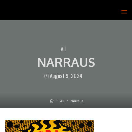
Skip
to
T.E.H.D.A.S.
content
RY
All
NARRAUS
August 9, 2024
Home
All
Narraus