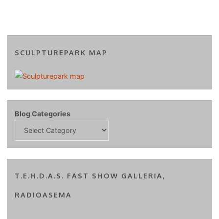
SCULPTUREPARK MAP
Blog Categories
T.E.H.D.A.S. FAST SHOW GALLERIA,
RADIOASEMA