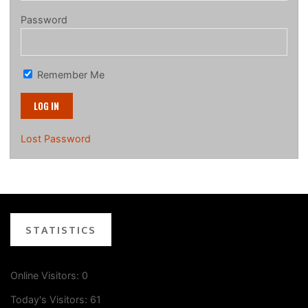
Password
Remember Me
Lost Password
STATISTICS
Online Visitors:
0
Today's Visitors:
61