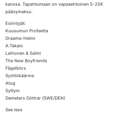
kanssa. Tapahtumaan on vapaaehtoinen 5-25€
pääsymaksu.
Esiintyjät:
Kuusumun Profeetta
Draama-Helmi
A.Takalo
Laihonen & Salmi
The New Boyfriends
Fågelbörs
Syöttökäärme
Atug
Syttym
Demeters Döttrar (SWE/DEN)
See less