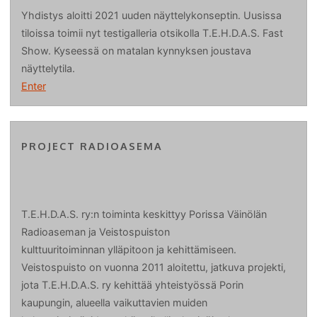
Yhdistys aloitti 2021 uuden näyttelykonseptin. Uusissa
tiloissa toimii nyt testigalleria otsikolla T.E.H.D.A.S. Fast
Show. Kyseessä on matalan kynnyksen joustava
näyttelytila.
Enter
PROJECT RADIOASEMA
T.E.H.D.A.S. ry:n toiminta keskittyy Porissa Väinölän
Radioaseman ja Veistospuiston
kulttuuritoiminnan ylläpitoon ja kehittämiseen.
Veistospuisto on vuonna 2011 aloitettu, jatkuva projekti,
jota T.E.H.D.A.S. ry kehittää yhteistyössä Porin
kaupungin, alueella vaikuttavien muiden