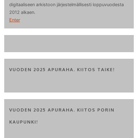
digitaaliseen arkistoon järjestelmällisesti loppuvuodesta
2012 alkaen.
Enter
VUODEN 2025 APURAHA. KIITOS TAIKE!
VUODEN 2025 APURAHA. KIITOS PORIN
KAUPUNKI!