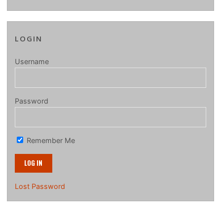
LOGIN
Username
Password
Remember Me
Lost Password