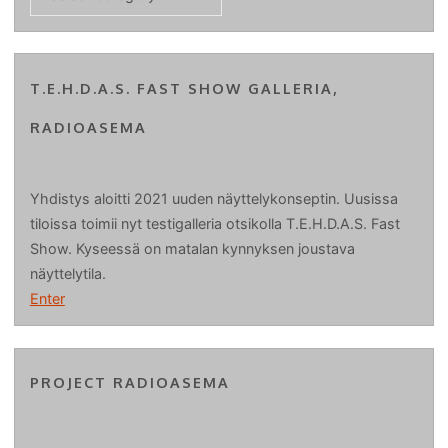
T.E.H.D.A.S. FAST SHOW GALLERIA,
RADIOASEMA
Yhdistys aloitti 2021 uuden näyttelykonseptin. Uusissa
tiloissa toimii nyt testigalleria otsikolla T.E.H.D.A.S. Fast
Show. Kyseessä on matalan kynnyksen joustava
näyttelytila.
Enter
PROJECT RADIOASEMA