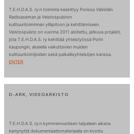
T.E.H.D.A.S. ry:n toiminta keskittyy Porissa Väinölän
Radioaseman ja Veistospuiston
kulttuuritoiminnan ylläpitoon ja kehittämiseen.
Veistospuisto on vuonna 2011 aloitettu, jatkuva projekti,
jota T.E.H.D.A.S. ry kehittää yhteistyössä Porin
kaupungin, alueella vaikuttavien muiden
kulttuuritoimijoiden sekä paikallisyhteisöjen kanssa.
ENTER
D-ARK, VIDEOARKISTO
T.E.H.D.A.S. ry:n kymmenvuotisen taipaleen aikana
kertynyttä dokumentaatiomateriaalia on koottu