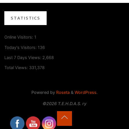
STATISTICS
Online Visitors:
1
Today's Visitors:
136
Last 7 Days Views:
2,668
Total Views:
331,378
Powered by
Roseta
&
WordPress
.
©2026 T.E.H.D.A.S. ry
Back