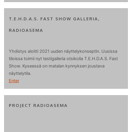
T.E.H.D.A.S. FAST SHOW GALLERIA,
RADIOASEMA
Yhdistys aloitti 2021 uuden näyttelykonseptin. Uusissa
tiloissa toimii nyt testigalleria otsikolla T.E.H.D.A.S. Fast
Show. Kyseessä on matalan kynnyksen joustava
näyttelytila.
Enter
PROJECT RADIOASEMA