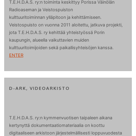
T.E.H.D.A.S. ry:n toiminta keskittyy Porissa Väinölän
Radioaseman ja Veistospuiston
kulttuuritoiminnan ylläpitoon ja kehittämiseen.
Veistospuisto on vuonna 2011 aloitettu, jatkuva projekti,
jota T.E.H.D.A.S. ry kehittää yhteistyössä Porin
kaupungin, alueella vaikuttavien muiden
kulttuuritoimijoiden sekä paikallisyhteisöjen kanssa.
ENTER
D-ARK, VIDEOARKISTO
T.E.H.D.A.S. ry:n kymmenvuotisen taipaleen aikana
kertynyttä dokumentaatiomateriaalia on koottu
digitaaliseen arkistoon järjestelmällisesti loppuvuodesta