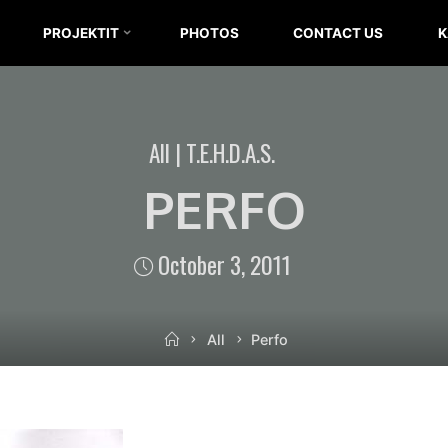
T.E.H.D.A.S.
PROJEKTIT
PHOTOS
CONTACT US
K
RY
All
|
T.E.H.D.A.S.
PERFO
October 3, 2011
Home
All
Perfo