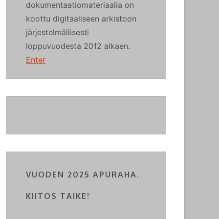
dokumentaatiomateriaalia on
koottu digitaaliseen arkistoon
järjestelmällisesti
loppuvuodesta 2012 alkaen.
Enter
VUODEN 2025 APURAHA.
KIITOS TAIKE!