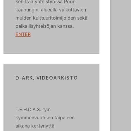
kehittää yhteistyössä Porin
kaupungin, alueella vaikuttavien
muiden kulttuuritoimijoiden sekä
paikallisyhteisöjen kanssa.
ENTER
D-ARK, VIDEOARKISTO
T.E.H.D.A.S. ry:n
kymmenvuotisen taipaleen
aikana kertynyttä