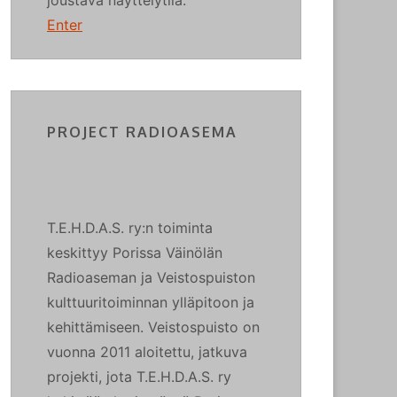
Enter
PROJECT RADIOASEMA
T.E.H.D.A.S. ry:n toiminta
keskittyy Porissa Väinölän
Radioaseman ja Veistospuiston
kulttuuritoiminnan ylläpitoon ja
kehittämiseen. Veistospuisto on
vuonna 2011 aloitettu, jatkuva
projekti, jota T.E.H.D.A.S. ry