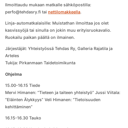
Ilmoittaudu mukaan matkalle sähköpostilla:
perfo@tehdasry.fi tai
nettilomakkeella
.
Linja-automatkalaisille: Muistathan ilmoittaa jos olet
kasvissyöjä tai sinulla on jokin muu erityisruokavalio.
Ruokailu paikan päällä on ilmainen.
Järjestäjät: Yhteistyössä Tehdas Ry, Galleria Rajatila ja
Arteles
Tukija: Pirkanmaan Taidetoimikunta
Ohjelma
15.00-16.15 Tiede
Mervi Himanen: “Tieteen ja taiteen yhteistyö” Jussi Viitala:
“Eläinten Älykkyys” Veli Himanen: “Tietoisuuden
kehittäminen”
16.15-16.30 Tauko