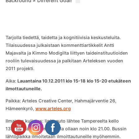
Backround ≠ Dirrerent Goal!
Tarjolla tiedettä, taidetta ja kognitiivisia keskusteluita.
Tilaisuudessa julkaistaan kommenttiartikkelit Antti
Majavalta ja Kimmo Modigilta liittyen taideinstituutioiden
rooliin tulevaisuudessa ja palkitaan Arteleksen vuoden
2011 projekti.
Aika:
Lauantaina 10.12.2011 klo 15-18
klo 15-20 etukäteen
ilmottautuneille.
Paikka: Arteles Creative Center, Hahmajärventie 26,
Hämeenkyrö,
www.arteles.org
Ilmainen kuljetus: linja-auto lähtee Tampereelta kello
13.30, takaisin Tampereella ollaan noin klo 21.00. Bussin
lähtöpaikka ilmoitetaan ilmoittautuneille myöhemmin.