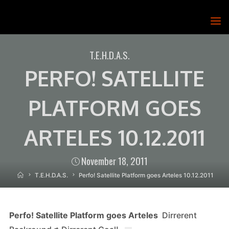
Skip
to
T.E.H.D.A.S.
content
RY
T.E.H.D.A.S.
PERFO! SATELLITE
PLATFORM GOES
ARTELES 10.12.2011
November 18, 2011
Home
T.E.H.D.A.S.
Perfo! Satellite Platform goes Arteles 10.12.2011
Perfo! Satellite Platform goes Arteles
Dirrerent