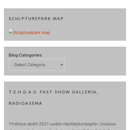
SCULPTUREPARK MAP
Blog Categories
T.E.H.D.A.S. FAST SHOW GALLERIA,
RADIOASEMA
Yhdistys aloitti 2021 uuden näyttelykonseptin. Uusissa