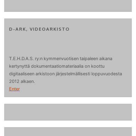
D-ARK, VIDEOARKISTO
T.E.H.D.A.S. ry:n kymmenvuotisen taipaleen aikana
kertynyttä dokumentaatiomateriaalia on koottu
digitaaliseen arkistoon järjestelmällisesti loppuvuodesta
2012 alkaen.
Enter