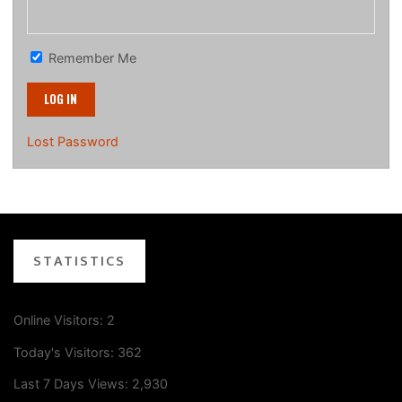
Remember Me
Lost Password
STATISTICS
Online Visitors:
2
Today's Visitors:
362
Last 7 Days Views:
2,930