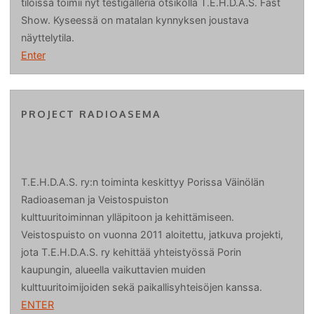
tiloissa toimii nyt testigalleria otsikolla T.E.H.D.A.S. Fast
Show. Kyseessä on matalan kynnyksen joustava
näyttelytila.
Enter
PROJECT RADIOASEMA
T.E.H.D.A.S. ry:n toiminta keskittyy Porissa Väinölän
Radioaseman ja Veistospuiston
kulttuuritoiminnan ylläpitoon ja kehittämiseen.
Veistospuisto on vuonna 2011 aloitettu, jatkuva projekti,
jota T.E.H.D.A.S. ry kehittää yhteistyössä Porin
kaupungin, alueella vaikuttavien muiden
kulttuuritoimijoiden sekä paikallisyhteisöjen kanssa.
ENTER