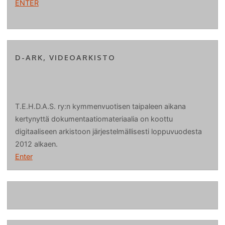
ENTER
D-ARK, VIDEOARKISTO
T.E.H.D.A.S. ry:n kymmenvuotisen taipaleen aikana
kertynyttä dokumentaatiomateriaalia on koottu
digitaaliseen arkistoon järjestelmällisesti loppuvuodesta
2012 alkaen.
Enter