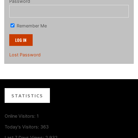
Password
Remember Me
Lost Password
STATISTICS
Online Visitors:
1
Today's Visitors:
363
Last 7 Days Views:
2,932