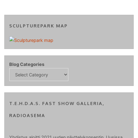
SCULPTUREPARK MAP
Blog Categories
T.E.H.D.A.S. FAST SHOW GALLERIA,
RADIOASEMA
Yhdistys aloitti 2021 uuden näyttelykonseptin. Uusissa