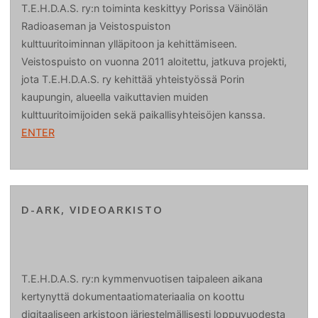
T.E.H.D.A.S. ry:n toiminta keskittyy Porissa Väinölän
Radioaseman ja Veistospuiston
kulttuuritoiminnan ylläpitoon ja kehittämiseen.
Veistospuisto on vuonna 2011 aloitettu, jatkuva projekti,
jota T.E.H.D.A.S. ry kehittää yhteistyössä Porin
kaupungin, alueella vaikuttavien muiden
kulttuuritoimijoiden sekä paikallisyhteisöjen kanssa.
ENTER
D-ARK, VIDEOARKISTO
T.E.H.D.A.S. ry:n kymmenvuotisen taipaleen aikana
kertynyttä dokumentaatiomateriaalia on koottu
digitaaliseen arkistoon järjestelmällisesti loppuvuodesta