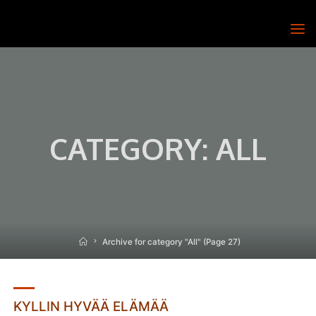
Skip
to
T.E.H.D.A.S.
content
RY
CATEGORY: ALL
Home
Archive for category "All"
(Page 27)
KYLLIN HYVÄÄ ELÄMÄÄ