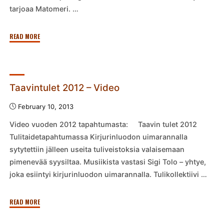
tarjoaa Matomeri. …
"Perfo!
READ MORE
5.3.2013"
Taavintulet 2012 – Video
February 10, 2013
Video vuoden 2012 tapahtumasta: Taavin tulet 2012
Tulitaidetapahtumassa Kirjurinluodon uimarannalla
sytytettiin jälleen useita tuliveistoksia valaisemaan
pimenevää syysiltaa. Musiikista vastasi Sigi Tolo – yhtye,
joka esiintyi kirjurinluodon uimarannalla. Tulikollektiivi …
"Taavintulet
READ MORE
2012