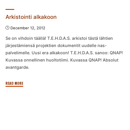
–
Video"
Arkistointi alkakoon
December 12, 2012
Se on vihdoin täällä! T.E.H.D.A.S. arkistoi tästä lähtien
järjestämiensä projektien dokumentit uudelle nas-
palvelimelle. Uusi era alkakoon! T.E.H.D.A.S. sanoo: QNAP!
Kuvassa onnellinen huoltotiimi. Kuvassa QNAP! Absolut
avantgarde.
"Arkistointi
READ MORE
alkakoon"