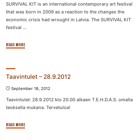
SURVIVAL KIT is an international contemporary art festival
that was born in 2009 as a reaction to the changes the
economic crisis had wrought in Latvia. The SURVIVAL KIT
festival …
"Survival
READ MORE
Camp
in
Tukums
Latvia
Taavintulet – 28.9.2012
Gallery"
September 18, 2012
Taavintulet: 28.9.2012 klo 20.00 alkaen T.E.H.D.A.S. omalla
teoksella mukana. Tervetuloa!
"Taavintulet
READ MORE
–
28.9.2012"