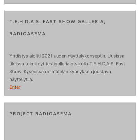
T.E.H.D.A.S. FAST SHOW GALLERIA,
RADIOASEMA
Yhdistys aloitti 2021 uuden näyttelykonseptin. Uusissa
tiloissa toimii nyt testigalleria otsikolla T.E.H.D.A.S. Fast
Show. Kyseessä on matalan kynnyksen joustava
näyttelytila.
Enter
PROJECT RADIOASEMA