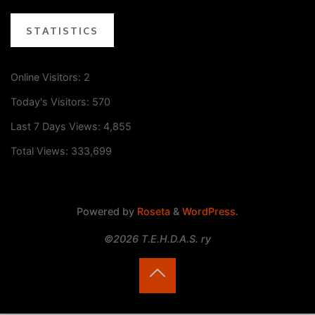
STATISTICS
Online Visitors:
2
Today's Visitors:
570
Last 7 Days Views:
4,855
Total Views:
333,699
Powered by
Roseta
&
WordPress
.
©2026 T.E.H.D.A.S. ry
Back