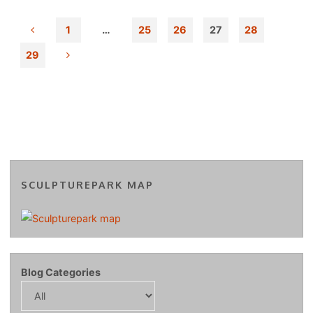
1
…
25
26
27
28
Posts
29
pagination
SCULPTUREPARK MAP
Blog Categories