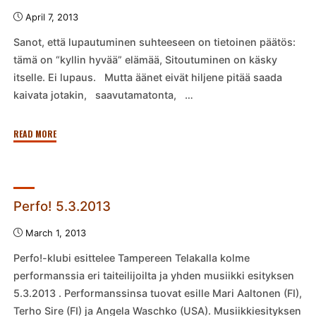
April 7, 2013
Sanot, että lupautuminen suhteeseen on tietoinen päätös:
tämä on “kyllin hyvää” elämää, Sitoutuminen on käsky
itselle. Ei lupaus. Mutta äänet eivät hiljene pitää saada
kaivata jotakin, saavutamatonta, …
"KYLLIN
READ MORE
HYVÄÄ
ELÄMÄÄ"
Perfo! 5.3.2013
March 1, 2013
Perfo!-klubi esittelee Tampereen Telakalla kolme
performanssia eri taiteilijoilta ja yhden musiikki esityksen
5.3.2013 . Performanssinsa tuovat esille Mari Aaltonen (FI),
Terho Sire (FI) ja Angela Waschko (USA). Musiikkiesityksen