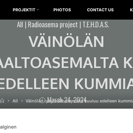
T.E.H.D.A.S.
PROJEKTIT
PHOTOS
CONTACT US
K
RY
All
|
Radioasema project
|
T.E.H.D.A.S.
VÄINÖLÄN
AALTOASEMALTA 
EDELLEEN KUMMI
March 24, 2024
Home
All
Väinölän lyhytaaltoasemalta kuuluu edelleen kummi
talginen