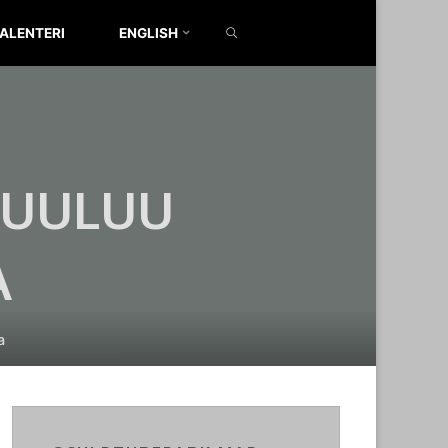
SEARCH
ALENTERI
ENGLISH
KUULUU
A
a