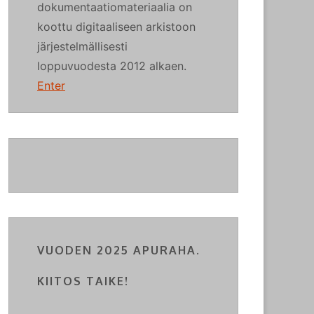
dokumentaatiomateriaalia on
koottu digitaaliseen arkistoon
järjestelmällisesti
loppuvuodesta 2012 alkaen.
Enter
VUODEN 2025 APURAHA.
KIITOS TAIKE!