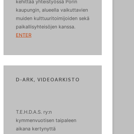
kehittää yhteistyössä Porin
kaupungin, alueella vaikuttavien
muiden kulttuuritoimijoiden sekä
paikallisyhteisöjen kanssa.
ENTER
D-ARK, VIDEOARKISTO
T.E.H.D.A.S. ry:n
kymmenvuotisen taipaleen
aikana kertynyttä