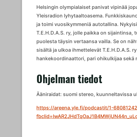
Helsingin olympialaiset panivat vipinää jop
Yleisradion lyhytaaltoasema. Funkkiskauno
ja toimi vuosikymmeniä autotallina. Nykyisin
T.E.H.D.A.S. ry, jolle paikka on sijaintinsa
puolesta täysin vertaansa vailla. Se on näh
sisältä ja ulkoa ihmettelevät T.E.H.D.A.S. ry
hankekoordinaattori, pari ohikulkijaa sekä
Ohjelman tiedot
Ääniraidat: suomi stereo, kuunneltavissa u
https://areena.yle.fi/podcastit/1-6808124
fbclid=IwAR2JHdTqOaJ1B4MWjUN44n_uL