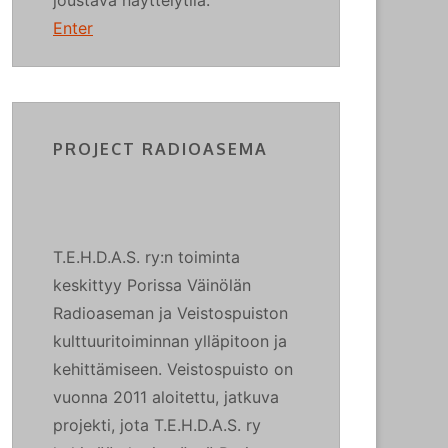
Enter
PROJECT RADIOASEMA
T.E.H.D.A.S. ry:n toiminta
keskittyy Porissa Väinölän
Radioaseman ja Veistospuiston
kulttuuritoiminnan ylläpitoon ja
kehittämiseen. Veistospuisto on
vuonna 2011 aloitettu, jatkuva
projekti, jota T.E.H.D.A.S. ry