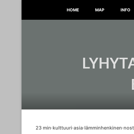
Skip
HOME
MAP
INFO
to
content
LYHYT
23 min·kulttuuri·asia·lämminhenkinen·nos