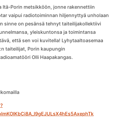
a Itä-Porin metsikköön, jonne rakennettiin
tar vaipui radiotoiminnan hiljennyttyä unholaan
 sinne on pesänsä tehnyt taiteilijakollektiivi
, tunnelmansa, yleiskuntonsa ja toimintansa
tävä, että sen voi kuvitella! Lyhytaaltoasemaa
:n taiteilijat, Porin kaupungin
 radioamatööri Olli Haapakangas.
lkomailla
2?
olmKOIKbCi8A_l9gEJULsX4hEs5AxephTk