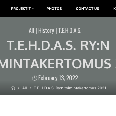
T.E.H.D.A.S.
PROJEKTIT
PHOTOS
CONTACT US
K
RY
All
|
History
|
T.E.H.D.A.S.
T.E.H.D.A.S. RY:N
MINTAKERTOMUS 
February 13, 2022
Home
All
T.E.H.D.A.S. Ry:n toimintakertomus 2021