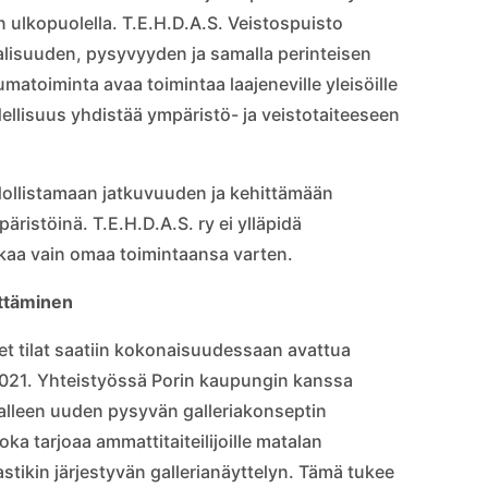
 ulkopuolella. T.E.H.D.A.S. Veistospuisto
lisuuden, pysyvyyden ja samalla perinteisen
matoiminta avaa toimintaa laajeneville yleisöille
dellisuus yhdistää ympäristö- ja veistotaiteeseen
hdollistamaan jatkuvuuden ja kehittämään
ristöinä. T.E.H.D.A.S. ry ei ylläpidä
iikkaa vain omaa toimintaansa varten.
ittäminen
t tilat saatiin kokonaisuudessaan avattua
 2021. Yhteistyössä Porin kaupungin kanssa
nnalleen uuden pysyvän galleriakonseptin
oka tarjoaa ammattitaiteilijoille matalan
stikin järjestyvän gallerianäyttelyn. Tämä tukee