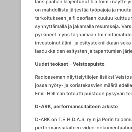
länsipäähän laajentunut tila toimii näyttel
on mahdollista järjestää työpajoja ja muut
tarkoitukseen ja filosofiaan kuuluu kulttuu
synnyttämällä ja jakamalla resursseja. Var
pyrkineet myös tarjoamaan toimintamahdolli
investoinut ääni- ja esitystekniikkaan sek
laadukkaiden esitysten ja tapahtumien järje
Uudet teokset – Veistospuisto
Radioaseman näyttelytilojen lisäksi Veisto
jossa hyöty- ja koristekasvien määrä edellee
Emili Hellman toteutti puistoon pysyvän t
D-ARK, performanssitaiteen arkisto
D-ARK on T.E.H.D.A.S. ry:n ja Porin taide
performanssitaiteen video-dokumentaatioid