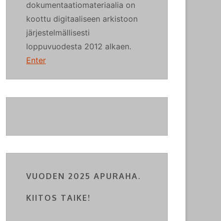
dokumentaatiomateriaalia on
koottu digitaaliseen arkistoon
järjestelmällisesti
loppuvuodesta 2012 alkaen.
Enter
VUODEN 2025 APURAHA.
KIITOS TAIKE!