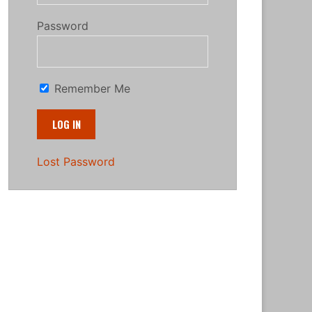
Password
Remember Me
Lost Password