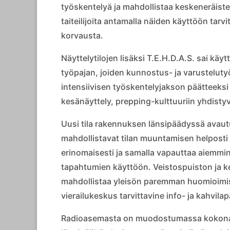
työskentelyä ja mahdollistaa keskeneräiste
taiteilijoita antamalla näiden käyttöön tarv
korvausta.
Näyttelytilojen lisäksi T.E.H.D.A.S. sai käy
työpajan, joiden kunnostus- ja varusteluty
intensiivisen työskentelyjakson päätteeksi 
kesänäyttely, prepping-kulttuuriin yhdisty
Uusi tila rakennuksen länsipäädyssä avautu
mahdollistavat tilan muuntamisen helposti e
erinomaisesti ja samalla vapauttaa aiemmi
tapahtumien käyttöön. Veistospuiston ja k
mahdollistaa yleisön paremman huomioimise
vierailukeskus tarvittavine info- ja kahvila
Radioasemasta on muodostumassa kokonai