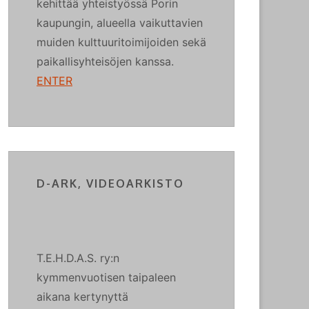
kehittää yhteistyössä Porin
kaupungin, alueella vaikuttavien
muiden kulttuuritoimijoiden sekä
paikallisyhteisöjen kanssa.
ENTER
D-ARK, VIDEOARKISTO
T.E.H.D.A.S. ry:n
kymmenvuotisen taipaleen
aikana kertynyttä