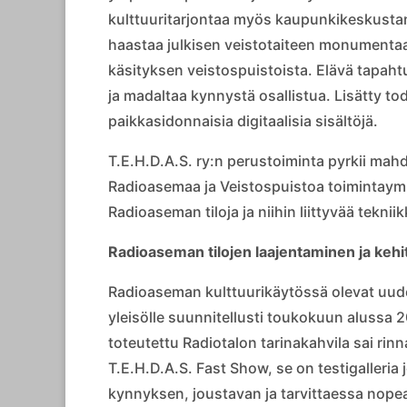
kulttuuritarjontaa myös kaupunkikeskustan
haastaa julkisen veistotaiteen monumentaa
käsityksen veistospuistoista. Elävä tapahtu
ja madaltaa kynnystä osallistua. Lisätty to
paikkasidonnaisia digitaalisia sisältöjä.
T.E.H.D.A.S. ry:n perustoiminta pyrkii ma
Radioasemaa ja Veistospuistoa toimintaympä
Radioaseman tiloja ja niihin liittyvää tekn
Radioaseman tilojen laajentaminen ja keh
Radioaseman kulttuurikäytössä olevat uude
yleisölle suunnitellusti toukokuun alussa
toteutettu Radiotalon tarinakahvila sai ri
T.E.H.D.A.S. Fast Show, se on testigalleria j
kynnyksen, joustavan ja tarvittaessa nopea