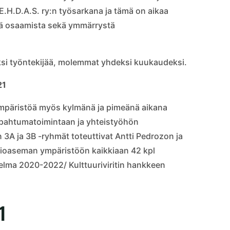
E.H.D.A.S. ry:n työsarkana ja tämä on aikaa
istä osaamista sekä ymmärrystä
kaksi työntekijää, molemmat yhdeksi kuukaudeksi.
21
 ympäristöä myös kylmänä ja pimeänä aikana
apahtumatoimintaan ja yhteistyöhön
 3A ja 3B -ryhmät toteuttivat Antti Pedrozon ja
adioaseman ympäristöön kaikkiaan 42 kpl
jelma 2020-2022/ Kulttuuriviritin hankkeen
1