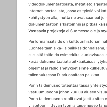
videodokumentaatioista, metatietojärjestel
internet-portaalista, jossa esityksiä voi ka
kehitystyön alla, mutta ne ovat saaneet jo 
dokumentaation arkistoinnin ja pitkäaikais
Vastaavia projekteja ei Suomessa ole ja my
Performanssitaide on kulttuurihistorian n
Luonteeltaan aika- ja paikkasidonnaisena, s
ellei sitä taltioida esimerkiksi audiovisuaa
kerää dokumentaatiota pitkäaikaissäilytykse
ohjelmat ja radiolähetykset sinne kulkeutuv
tallennuksessa D-ark osaltaan paikkaa.
Porin taidemuseo toteuttaa tässä yhteisty
vastuumuseona johon kuuluu alueen visuaali
Porin taidemuseon roolit ovat jaettu siten 
ylläpitoon liittyvän työn ja taidemuseo tarjo