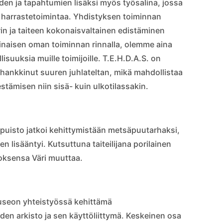
yiden ja tapahtumien lisäksi myös työsalina, jossa
a harrastetoimintaa. Yhdistyksen toiminnan
rin ja taiteen kokonaisvaltainen edistäminen
sinaisen oman toiminnan rinnalla, olemme aina
suuksia muille toimijoille. T.E.H.D.A.S. on
ä hankkinut suuren juhlateltan, mikä mahdollistaa
stämisen niin sisä- kuin ulkotilassakin.
spuisto jatkoi kehittymistään metsäpuutarhaksi,
n lisääntyi. Kutsuttuna taiteilijana porilainen
eoksensa Väri muuttaa.
museon yhteistyössä kehittämä
en arkisto ja sen käyttöliittymä. Keskeinen osa