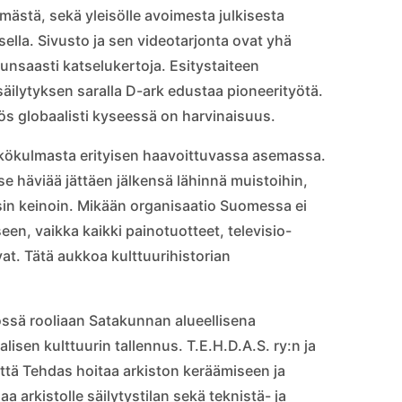
mästä, sekä yleisölle avoimesta julkisesta
tsella. Sivusto ja sen videotarjonta ovat yhä
runsaasti katselukertoja. Esitystaiteen
säilytyksen saralla D-ark edustaa pioneerityötä.
ös globaalisti kyseessä on harvinaisuus.
äkökulmasta erityisen haavoittuvassa asemassa.
e häviää jättäen jälkensä lähinnä muistoihin,
lisin keinoin. Mikään organisaatio Suomessa ei
en, vaikka kaikki painotuotteet, televisio-
at. Tätä aukkoa kulttuurihistorian
össä rooliaan Satakunnan alueellisena
sen kulttuurin tallennus. T.E.H.D.A.S. ry:n ja
että Tehdas hoitaa arkiston keräämiseen ja
aa arkistolle säilytystilan sekä teknistä- ja