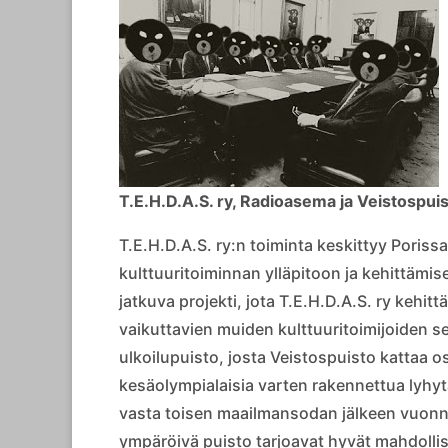
T.E.H.D.A.S. ry, Radioasema ja Veistospui
T.E.H.D.A.S. ry:n toiminta keskittyy Poris
kulttuuritoiminnan ylläpitoon ja kehittämis
jatkuva projekti, jota T.E.H.D.A.S. ry kehit
vaikuttavien muiden kulttuuritoimijoiden s
ulkoilupuisto, josta Veistospuisto kattaa 
kesäolympialaisia varten rakennettua lyhyt
vasta toisen maailmansodan jälkeen vuonna 
ympäröivä puisto tarjoavat hyvät mahdollis