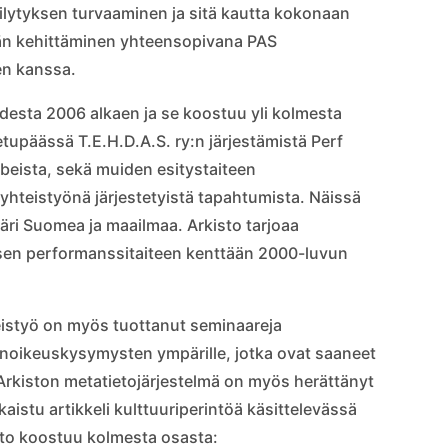
äilytyksen turvaaminen ja sitä kautta kokonaan
män kehittäminen yhteensopivana PAS
en kanssa.
desta 2006 alkaen ja se koostuu yli kolmesta
tupäässä T.E.H.D.A.S. ry:n järjestämistä Perf
ubeista, sekä muiden esitystaiteen
yhteistyönä järjestetyistä tapahtumista. Näissä
päri Suomea ja maailmaa. Arkisto tarjoaa
isen performanssitaiteen kenttään 2000-luvun
teistyö on myös tuottanut seminaareja
jänoikeuskysymysten ympärille, jotka ovat saaneet
Arkiston metatietojärjestelmä on myös herättänyt
kaistu artikkeli kulttuuriperintöä käsittelevässä
sto koostuu kolmesta osasta: