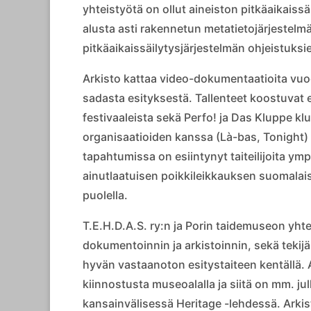
yhteistyötä on ollut aineiston pitkäaikaiss
alusta asti rakennetun metatietojärjestel
pitkäaikaissäilytysjärjestelmän ohjeistuksi
Arkisto kattaa video-dokumentaatioita vuo
sadasta esityksestä. Tallenteet koostuvat e
festivaaleista sekä Perfo! ja Das Kluppe kl
organisaatioiden kanssa (Là-bas, Tonight) 
tapahtumissa on esiintynyt taiteilijoita ym
ainutlaatuisen poikkileikkauksen suomala
puolella.
T.E.H.D.A.S. ry:n ja Porin taidemuseon yh
dokumentoinnin ja arkistoinnin, sekä teki
hyvän vastaanoton esitystaiteen kentällä. 
kiinnostusta museoalalla ja siitä on mm. jul
kansainvälisessä Heritage -lehdessä. Arki