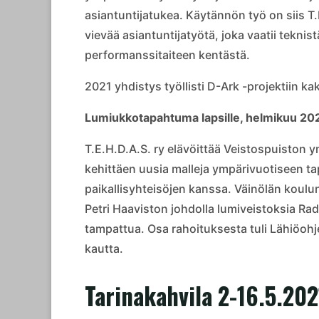
asiantuntijatukea. Käytännön työ on siis T.
vievää asiantuntijatyötä, joka vaatii tekn
performanssitaiteen kentästä.
2021 yhdistys työllisti D-Ark -projektiin 
Lumiukkotapahtuma lapsille, helmikuu 20
T.E.H.D.A.S. ry elävöittää Veistospuiston
kehittäen uusia malleja ympärivuotiseen t
paikallisyhteisöjen kanssa. Väinölän koulun
Petri Haaviston johdolla lumiveistoksia R
tampattua. Osa rahoituksesta tuli Lähiöoh
kautta.
Tarinakahvila 2-16.5.202