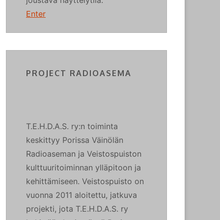
Enter
PROJECT RADIOASEMA
T.E.H.D.A.S. ry:n toiminta
keskittyy Porissa Väinölän
Radioaseman ja Veistospuiston
kulttuuritoiminnan ylläpitoon ja
kehittämiseen. Veistospuisto on
vuonna 2011 aloitettu, jatkuva
projekti, jota T.E.H.D.A.S. ry