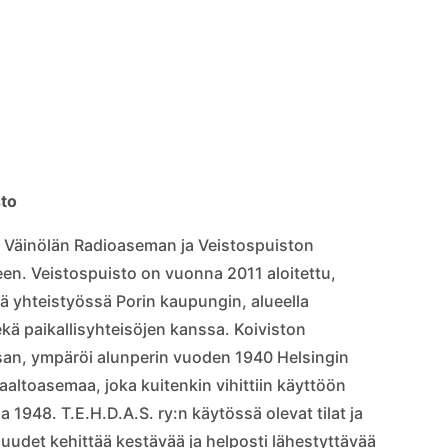
sto
sa Väinölän Radioaseman ja Veistospuiston
een. Veistospuisto on vuonna 2011 aloitettu,
tää yhteistyössä Porin kaupungin, alueella
ekä paikallisyhteisöjen kanssa. Koiviston
osan, ympäröi alunperin vuoden 1940 Helsingin
aaltoasemaa, joka kuitenkin vihittiin käyttöön
1948. T.E.H.D.A.S. ry:n käytössä olevat tilat ja
uudet kehittää kestävää ja helposti lähestyttävää