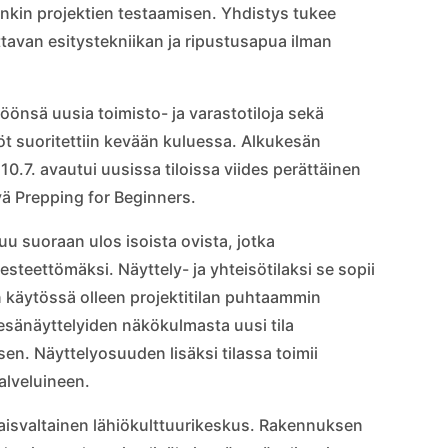
nkin projektien testaamisen. Yhdistys tukee
ittavan esitystekniikan ja ripustusapua ilman
ttöönsä uusia toimisto- ja varastotiloja sekä
öt suoritettiin kevään kuluessa. Alkukesän
10.7. avautui uusissa tiloissa viides perättäinen
vä Prepping for Beginners.
u suoraan ulos isoista ovista, jotka
steettömäksi. Näyttely- ja yhteisötilaksi se sopii
n käytössä olleen projektitilan puhtaammin
esänäyttelyiden näkökulmasta uusi tila
n. Näyttelyosuuden lisäksi tilassa toimii
palveluineen.
svaltainen lähiökulttuurikeskus. Rakennuksen