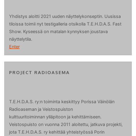
Yhdistys aloitti 2021 uuden näyttelykonseptin. Uusissa
tiloissa toimii nyt testigalleria otsikolla T.E.H.D.A.S. Fast
Show. Kyseessä on matalan kynnyksen joustava
näyttelytila.
Enter
PROJECT RADIOASEMA
T.E.H.D.A.S. ry:n toiminta keskittyy Porissa Väinölän
Radioaseman ja Veistospuiston
kulttuuritoiminnan ylläpitoon ja kehittämiseen.
Veistospuisto on vuonna 2011 aloitettu, jatkuva projekti,
jota T.E.H.D.A.S. ry kehittää yhteistyössä Porin