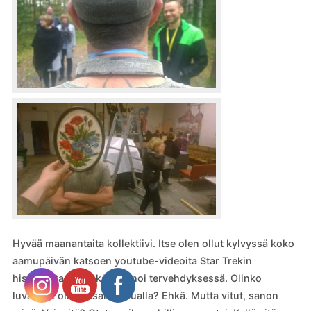
Hyvää maanantaita kollektiivi. Itse olen ollut kylvyssä koko
aamupäivän katsoen youtube-videoita Star Trekin
historiasta. Se ehkä resonoi tervehdyksessä. Olinko
luvannut olla jossain muualla? Ehkä. Mutta vitut, sanon