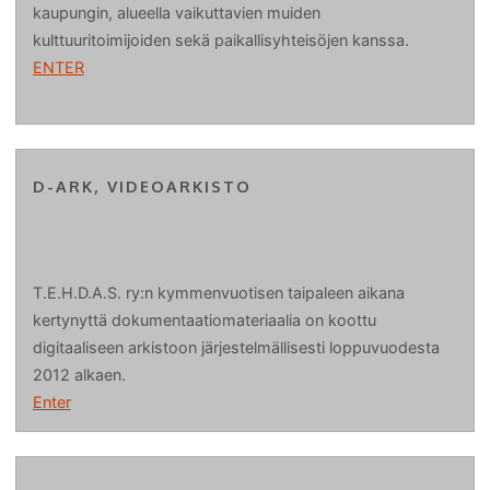
kaupungin, alueella vaikuttavien muiden
kulttuuritoimijoiden sekä paikallisyhteisöjen kanssa.
ENTER
D-ARK, VIDEOARKISTO
T.E.H.D.A.S. ry:n kymmenvuotisen taipaleen aikana
kertynyttä dokumentaatiomateriaalia on koottu
digitaaliseen arkistoon järjestelmällisesti loppuvuodesta
2012 alkaen.
Enter