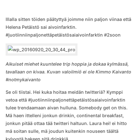
Illalla sitten töiden päätyttyä joimme niin paljon viinaa että
Helena Petäistö sai aivoinfarktin.
#juotiinniinpaljonettäpetäistösaiaivoinfarktin #2soon
Aikuiset miehet kuuntelee trip hoppia ja dokaa kylmässä,
tavallaan on kivaa. Kuvan valoilmiö ei ole Kimmo Kaivanto
#notmykaivanto
Se oli tiistai. Hei kuka hoitaa meidän twitteriä? Kymppi
vetoa että #juotiinniinpaljonettäpetäistösaiaivoinfarktin
tulee trendaamaan aivan hulluna. Somebody get on this.
Mä haen ittelleni jonkun drinkin, continental breakfast,
jonkun pitää ottaa tää twitteri haltuun. Laura hei! ei hitto
mä soitan sulle, mä joudun kuitenkin nouseen täältä
kylvystä hakeen sitä drinkkiä.