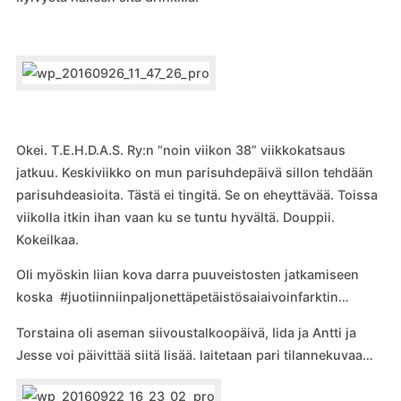
Okei. T.E.H.D.A.S. Ry:n “noin viikon 38” viikkokatsaus
jatkuu. Keskiviikko on mun parisuhdepäivä sillon tehdään
parisuhdeasioita. Tästä ei tingitä. Se on eheyttävää. Toissa
viikolla itkin ihan vaan ku se tuntu hyvältä. Douppii.
Kokeilkaa.
Oli myöskin liian kova darra puuveistosten jatkamiseen
koska #juotiinniinpaljonettäpetäistösaiaivoinfarktin…
Torstaina oli aseman siivoustalkoopäivä, Iida ja Antti ja
Jesse voi päivittää siitä lisää. laitetaan pari tilannekuvaa…