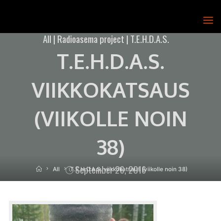
Skip
to
T.E.H.D.A.S.
content
All
|
Radioasema project
|
T.E.H.D.A.S.
RY
T.E.H.D.A.S.
VIIKKOKATSAUS
(VIIKOLLE NOIN
38)
September 26, 2016
Home
All
T.E.H.D.A.S. viikkokatsaus (viikolle noin 38)