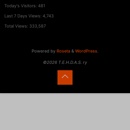
Today's Visitors:
481
Last 7 Days Views:
4,743
Total Views:
333,587
Powered by
Roseta
&
WordPress
.
©2026 T.E.H.D.A.S. ry
Back
to
Top