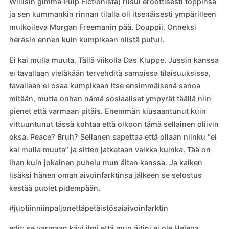
Willisin gimma Pulp Fictionista) riisui eroottisesti toppinsa
ja sen kummankin rinnan tilalla oli itsenäisesti ympärilleen
mulkoileva Morgan Freemanin pää. Douppii. Onneksi
heräsin ennen kuin kumpikaan niistä puhui.
Ei kai mulla muuta. Tällä viikolla Das Kluppe. Jussin kanssa
ei tavallaan vieläkään tervehditä samoissa tilaisuuksissa,
tavallaan ei osaa kumpikaan itse ensimmäisenä sanoa
mitään, mutta onhan nämä sosiaaliset ympyrät täällä niin
pienet että varmaan pitäis. Enemmän kiusaantunut kuin
vittuuntunut tässä kohtaa että olkoon tämä sellainen oliivin
oksa. Peace? Bruh? Sellanen sapettaa että ollaan niinku “ei
kai mulla muuta” ja sitten jatketaan vaikka kuinka. Tää on
ihan kuin jokainen puhelu mun äiten kanssa. Ja kaiken
lisäksi hänen oman aivoinfarktinsa jälkeen se selostus
kestää puolet pidempään.
#juotiinniinpaljonettäpetäistösaiaivoinfarktin
edit: se varmaan kävi ilmi että mun äitini ei ole Helena