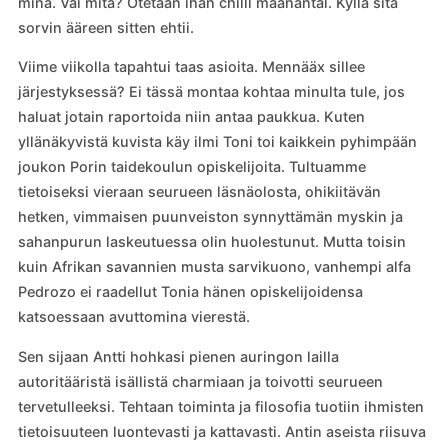
minä. Vai mitä? Otetaan ihan chilli maanantai. Kyllä sitä
sorvin ääreen sitten ehtii.
Viime viikolla tapahtui taas asioita. Mennääx sillee
järjestyksessä? Ei tässä montaa kohtaa minulta tule, jos
haluat jotain raportoida niin antaa paukkua. Kuten
yllänäkyvistä kuvista käy ilmi Toni toi kaikkein pyhimpään
joukon Porin taidekoulun opiskelijoita. Tultuamme
tietoiseksi vieraan seurueen läsnäolosta, ohikiitävän
hetken, vimmaisen puunveiston synnyttämän myskin ja
sahanpurun laskeutuessa olin huolestunut. Mutta toisin
kuin Afrikan savannien musta sarvikuono, vanhempi alfa
Pedrozo ei raadellut Tonia hänen opiskelijoidensa
katsoessaan avuttomina vierestä.
Sen sijaan Antti hohkasi pienen auringon lailla
autoritääristä isällistä charmiaan ja toivotti seurueen
tervetulleeksi. Tehtaan toiminta ja filosofia tuotiin ihmisten
tietoisuuteen luontevasti ja kattavasti. Antin aseista riisuva