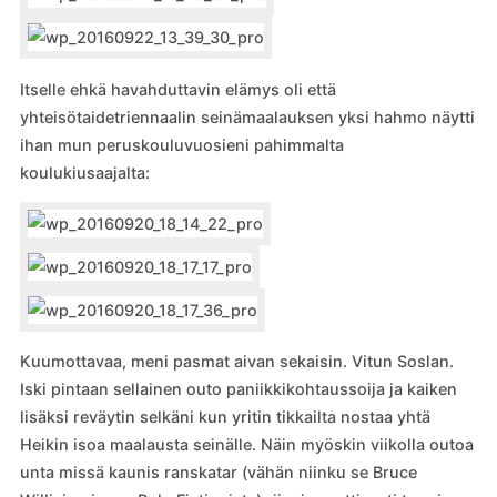
Itselle ehkä havahduttavin elämys oli että
yhteisötaidetriennaalin seinämaalauksen yksi hahmo näytti
ihan mun peruskouluvuosieni pahimmalta
koulukiusaajalta:
Kuumottavaa, meni pasmat aivan sekaisin. Vitun Soslan.
Iski pintaan sellainen outo paniikkikohtaussoija ja kaiken
lisäksi reväytin selkäni kun yritin tikkailta nostaa yhtä
Heikin isoa maalausta seinälle. Näin myöskin viikolla outoa
unta missä kaunis ranskatar (vähän niinku se Bruce