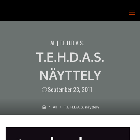
Skip
to
T.E.H.D.A.S.
content
RY
All
|
T.E.H.D.A.S.
T.E.H.D.A.S.
NÄYTTELY
September 23, 2011
Home
All
T.E.H.D.A.S. näyttely