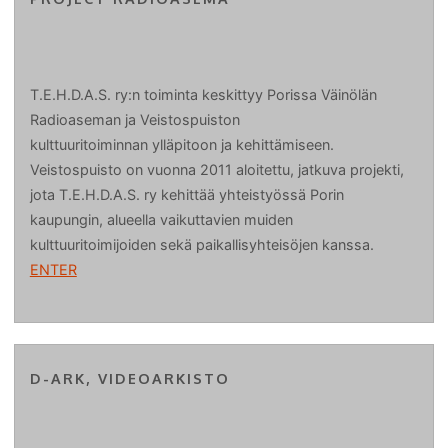
T.E.H.D.A.S. ry:n toiminta keskittyy Porissa Väinölän
Radioaseman ja Veistospuiston
kulttuuritoiminnan ylläpitoon ja kehittämiseen.
Veistospuisto on vuonna 2011 aloitettu, jatkuva projekti,
jota T.E.H.D.A.S. ry kehittää yhteistyössä Porin
kaupungin, alueella vaikuttavien muiden
kulttuuritoimijoiden sekä paikallisyhteisöjen kanssa.
ENTER
D-ARK, VIDEOARKISTO