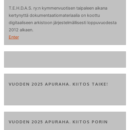
T.E.H.D.A.S. ry:n kymmenvuotisen taipaleen aikana
kertynyttä dokumentaatiomateriaalia on koottu
digitaaliseen arkistoon järjestelmällisesti loppuvuodesta
2012 alkaen.
Enter
VUODEN 2025 APURAHA. KIITOS TAIKE!
VUODEN 2025 APURAHA. KIITOS PORIN