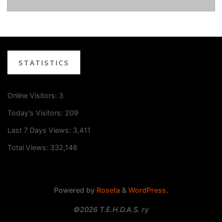
STATISTICS
Online Visitors:
3
Today's Visitors:
209
Last 7 Days Views:
3,411
Total Views:
332,148
Powered by
Roseta
&
WordPress
.
©2026 T.E.H.D.A.S. ry